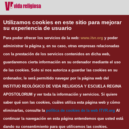
Vida Religiosa
Utilizamos cookies en este sitio para mejorar
su experiencia de usuario
INFORMACIÓN DE CONTACTO
Para poder ofrecer los servicios de la web:
www.itvr.org
y poder
Instituto Teológico de Vida Religiosa
administrar la página y, en su caso, otras empresas relacionadas
Escuela Regina Apostolorum
con la prestación de los servicios contenidos en dicha web,
C/ Juan Álvarez Mendizábal, 65 dupdo.
guardaremos cierta información en su ordenador mediante el uso
28008 Madrid
Tel. 91 540 12 73
de las cookies.
Solo si nos autoriza a guardar las cookies en su
Whatsapp: 626 278 077
ordenador, le será permitido navegar por la página web del
email.
secretaria@itvr.org
INSTITUO REOLÓGICO DE VIDA RELIGIOSA Y ESCUELA REGINA
HORARIO
APOSTOLORUM y ver toda la información y servicios. Si quiere
Lunes a Viernes: 10h-14h y 16:30h-20:30h
saber qué son las cookies, cuáles utiliza esta página web y cómo
eliminarlas, consulte la
política de cookies de la web I
TVR.org
Al
continuar la navegación en esta página entendemos que usted está
dando su consentimiento para que utilicemos las cookies.