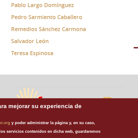
Pablo Largo Domínguez
Pedro Sarmiento Caballero
Remedios Sánchez Carmona
Salvador León
Teresa Espinosa
ara mejorar su experiencia de
Misioneros
vr.org
y poder administrar la página y, en su caso,
Publicaciones
Claretianos
Claretianas
 los servicios contenidos en dicha web, guardaremos
Universidad Pontificia