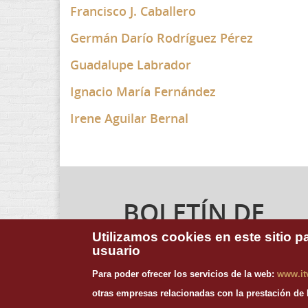
Francisco J. Caballero
Germán Darío Rodríguez Pérez
Guadalupe Labrador
Ignacio María Fernández
Irene Aguilar Bernal
BOLETÍN DE
NOTICIAS
Utilizamos cookies en este sitio p
usuario
Para suscribirte a nuestro boletín de noticias,
Para poder ofrecer los servicios de la web:
www.it
introduce tu dirección de email:
otras empresas relacionadas con la prestación de