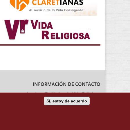
INFORMACIÓN DE CONTACTO
Instituto Teológico de Vida Religiosa
Escuela Regina Apostolorum
Sí, estoy de acuerdo
C/ Juan Álvarez Mendizábal, 65 dupdo.
28008 Madrid
Tel. 91 540 12 73
Whatsapp: 626 278 077