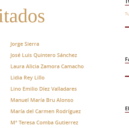
T
itados
T
Jorge Sierra
José Luis Quintero Sánchez
F
Laura Alicia Zamora Camacho
Lidia Rey Lillo
Lino Emilio Díez Valladares
Manuel María Bru Alonso
E
María del Carmen Rodríguez
Mª Teresa Comba Gutierrez