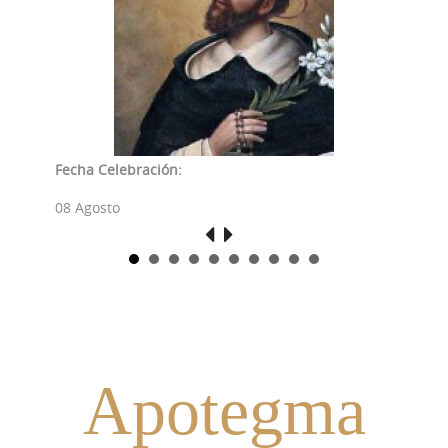
Fecha Celebración:
Fec
08 Agosto
08 
Apotegma