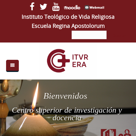
Pasar al contenido principal
Instituto Teológico de Vida Religiosa
Escuela Regina Apostolorum
Buscar
Buscar
Formulario
de
búsqueda
Portada
Bienvenidos
Quiénes somos
Centro superior de investigación y
ITVR
docencia
ERA
Autoridades
Semanas VR
Estudios
Autoridades