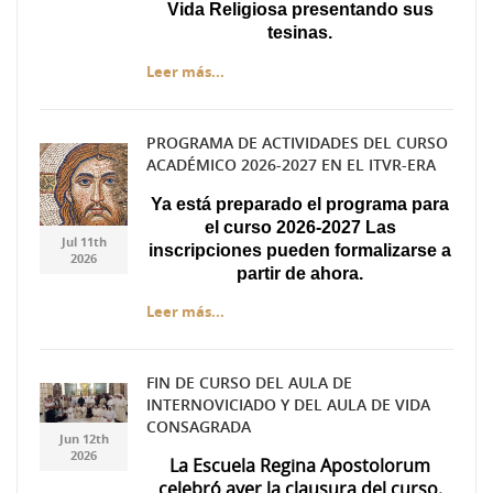
Vida Religiosa presentando sus
tesinas.
Leer más...
PROGRAMA DE ACTIVIDADES DEL CURSO
ACADÉMICO 2026-2027 EN EL ITVR-ERA
Captura.JPG
Captura.JPG
Ya está preparado el programa para
el curso 2026-2027 Las
Jul 11th
inscripciones pueden formalizarse a
2026
partir de ahora.
Leer más...
FIN DE CURSO DEL AULA DE
INTERNOVICIADO Y DEL AULA DE VIDA
7ea3c5ae-f537-447f-
7ea3c5ae-f537-447f-
CONSAGRADA
Jun 12th
a49d-da71d69674d0.jpg
a49d-da71d69674d0.jpg
2026
La Escuela Regina Apostolorum
celebró ayer la clausura del curso.