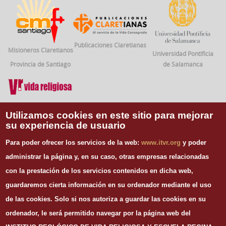
Publicaciones Claretianas
Misioneros Claretianos
Universidad Pontificia
Provincia de Santiago
de Salamanca
Vida Religiosa
Utilizamos cookies en este sitio para mejorar
su experiencia de usuario
INFORMACIÓN DE CONTACTO
Para poder ofrecer los servicios de la web:
www.itvr.org
y poder
Instituto Teológico de Vida Religiosa
administrar la página y, en su caso, otras empresas relacionadas
Escuela Regina Apostolorum
con la prestación de los servicios contenidos en dicha web,
C/ Juan Álvarez Mendizábal, 65 dupdo.
guardaremos cierta información en su ordenador mediante el uso
28008 Madrid
Tel. 91 540 12 73
de las cookies.
Solo si nos autoriza a guardar las cookies en su
Whatsapp: 626 278 077
ordenador, le será permitido navegar por la página web del
email.
secretaria@itvr.org