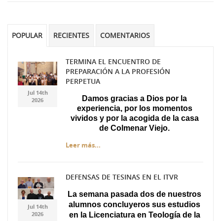
43 Semana (2014)
42 Semana (2013)
POPULAR
RECIENTES
COMENTARIOS
41 Semana (2012)
TERMINA EL ENCUENTRO DE
40 Semana (2011)
PREPARACIÓN A LA PROFESIÓN
Gemini_Generated_Imag
Gemini_Generated_Imag
PERPETUA
39 Semana (2010)
Jul 14th
Damos gracias a Dios por la
2026
experiencia, por los momentos
vividos y por la acogida de la casa
de Colmenar Viejo.
Leer más...
DEFENSAS DE TESINAS EN EL ITVR
Diseño sin título.jpg
Diseño sin título.jpg
La semana pasada dos de nuestros
alumnos concluyeros sus estudios
Jul 14th
2026
en la Licenciatura en Teología de la