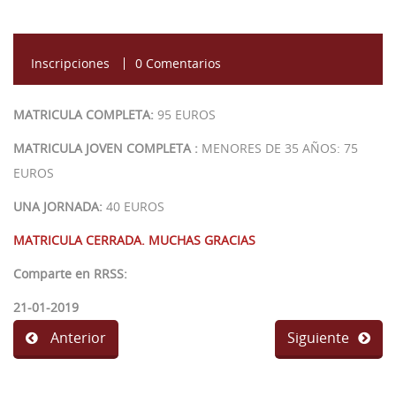
Noticias
Profesores
Estudios
55ª Semana (2026)
Recursos
Inscripciones
Estatutos
Profesores
54ª Semana (2025)
0 Comentarios
Contacto
Biblioteca
53 Semana (2024)
Biblioteca
MATRICULA COMPLETA:
95 EUROS
Referencias bibliográficas
52 semana (2023)
Fundadores
MATRICULA JOVEN COMPLETA :
MENORES DE 35 AÑOS: 75
Video presentación
51 Semana (2022)
Conferencias
EUROS
49 - 50 Semana (2021)
Materiales
UNA JORNADA:
40 EUROS
MATRICULA CERRADA. MUCHAS GRACIAS
48 Semana (2019)
Galería
Comparte en RRSS:
47 Semana (2018)
Videos
21-01-2019
46 Semana (2017)
Anterior
Siguiente
45 Semana (2016)
44 Semana (2015)