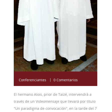
43 Semana (2014)
42 Semana (2013)
41 Semana (2012)
40 Semana (2011)
39 Semana (2010)
Conferenciantes
0 Comentarios
El hermano Alois, prior de Taizé, intervendrá a
través de un Videomensaje que llevará por título
"Un paradigma de convocación", en la tarde del 7