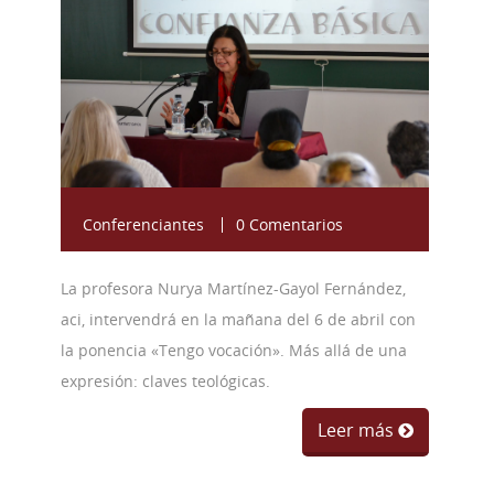
(2).JPG
Conferenciantes
0 Comentarios
La profesora Nurya Martínez-Gayol Fernández,
aci, intervendrá en la mañana del 6 de abril con
la ponencia «Tengo vocación». Más allá de una
expresión: claves teológicas.
Leer más