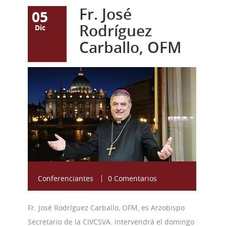
Fr. José
05
Rodríguez
Dic
Carballo, OFM
carballo-vaticano-
-644x362.jpg
Conferenciantes
0 Comentarios
Fr. José Rodríguez Carballo, OFM, es Arzobispo
Secretario de la CIVCSVA. Intervendrá el domingo