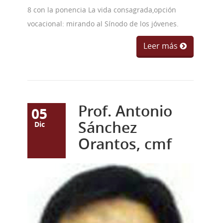
8 con la ponencia La vida consagrada,opción
vocacional: mirando al Sínodo de los jóvenes.
Leer más
Prof. Antonio
05
Sánchez
Dic
Orantos, cmf
descarga.jpg