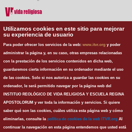
Vida Religiosa
Utilizamos cookies en este sitio para mejorar
su experiencia de usuario
INFORMACIÓN DE CONTACTO
Para poder ofrecer los servicios de la web:
www.itvr.org
y poder
Instituto Teológico de Vida Religiosa
administrar la página y, en su caso, otras empresas relacionadas
Escuela Regina Apostolorum
con la prestación de los servicios contenidos en dicha web,
C/ Juan Álvarez Mendizábal, 65 dupdo.
guardaremos cierta información en su ordenador mediante el uso
28008 Madrid
Tel. 91 540 12 73
de las cookies.
Solo si nos autoriza a guardar las cookies en su
Whatsapp: 626 278 077
ordenador, le será permitido navegar por la página web del
email.
secretaria@itvr.org
INSTITUO REOLÓGICO DE VIDA RELIGIOSA Y ESCUELA REGINA
HORARIO
APOSTOLORUM y ver toda la información y servicios. Si quiere
Lunes a Viernes: 10h-14h y 16:30h-20:30h
saber qué son las cookies, cuáles utiliza esta página web y cómo
eliminarlas, consulte la
política de cookies de la web I
TVR.org
Al
continuar la navegación en esta página entendemos que usted está