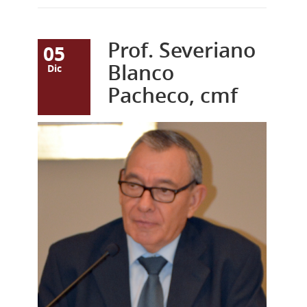
Prof. Severiano
05
Blanco
Dic
Pacheco, cmf
SEVERIANO
BLANCO
PACHECO.jpg