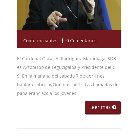
Conferenciantes
0 Comentarios
El Cardenal Óscar A. Rodríguez Maradiaga, SDB
es Arzobispo de Tegucigalpa y Presidente del C-
9. En la mañana del sábado 7 de abril nos
hablará sobre «¿Qué buscáis?». Las llamadas del
papa Francisco a los jóvenes.
Leer más