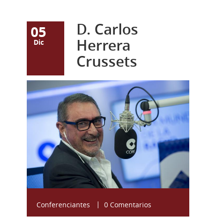
D. Carlos
05
Herrera
Dic
Crussets
116873450-
-624x415.jpg
Conferenciantes
0 Comentarios