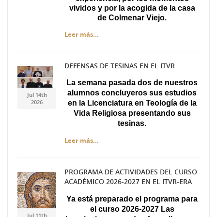
vividos y por la acogida de la casa
de Colmenar Viejo.
Leer más...
DEFENSAS DE TESINAS EN EL ITVR
Diseño sin título.jpg
Diseño sin título.jpg
La semana pasada dos de nuestros
alumnos concluyeros sus estudios
Jul 14th
2026
en la Licenciatura en Teología de la
Vida Religiosa presentando sus
tesinas.
Leer más...
PROGRAMA DE ACTIVIDADES DEL CURSO
ACADÉMICO 2026-2027 EN EL ITVR-ERA
Captura.JPG
Captura.JPG
Ya está preparado el programa para
el curso 2026-2027 Las
Jul 11th