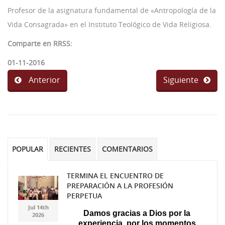
Profesor de la asignatura fundamental de «Antropología de la
Vida Consagrada» en el Instituto Teológico de Vida Religiosa.
Comparte en RRSS:
01-11-2016
Anterior
Siguiente
POPULAR
RECIENTES
COMENTARIOS
TERMINA EL ENCUENTRO DE
PREPARACIÓN A LA PROFESIÓN
Gemini_Generated_Imag
Gemini_Generated_Imag
PERPETUA
Jul 14th
Damos gracias a Dios por la
2026
experiencia, por los momentos