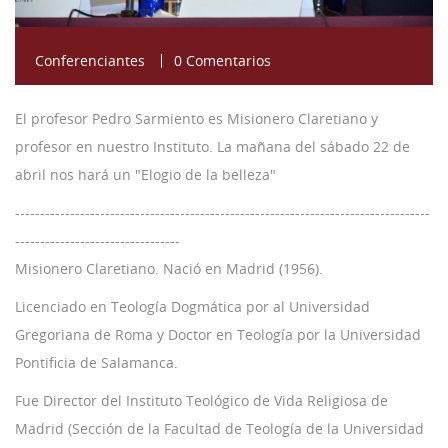
43 Semana (2014)
Conferenciantes
0 Comentarios
42 Semana (2013)
41 Semana (2012)
El profesor Pedro Sarmiento es Misionero Claretiano y
40 Semana (2011)
profesor en nuestro Instituto. La mañana del sábado 22 de
abril nos hará un "Elogio de la belleza"
39 Semana (2010)
-----------------------------------------------------------------------------------
---------------------------------
Misionero Claretiano. Nació en Madrid (1956).
Licenciado en Teología Dogmática por al Universidad
Gregoriana de Roma y Doctor en Teología por la Universidad
Pontificia de Salamanca.
Fue Director del Instituto Teológico de Vida Religiosa de
Madrid (Sección de la Facultad de Teología de la Universidad