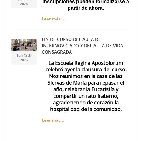
inscripciones pueden formalizarse a
2026
partir de ahora.
Leer más...
FIN DE CURSO DEL AULA DE
INTERNOVICIADO Y DEL AULA DE VIDA
7ea3c5ae-f537-447f-
7ea3c5ae-f537-447f-
CONSAGRADA
Jun 12th
a49d-da71d69674d0.jpg
a49d-da71d69674d0.jpg
2026
La Escuela Regina Apostolorum
celebró ayer la clausura del curso.
Nos reunimos en la casa de las
Siervas de María para repasar el
año, celebrar la Eucaristía y
compartir un rato fraterno,
agradeciendo de corazón la
hospitalidad de la comunidad.
Leer más...