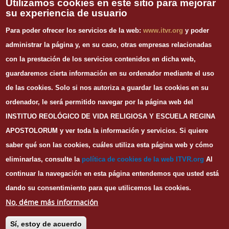
Utilizamos cookies en este sitio para mejorar
su experiencia de usuario
INFORMACIÓN DE CONTACTO
Para poder ofrecer los servicios de la web:
www.itvr.org
y poder
Instituto Teológico de Vida Religiosa
administrar la página y, en su caso, otras empresas relacionadas
Escuela Regina Apostolorum
con la prestación de los servicios contenidos en dicha web,
C/ Juan Álvarez Mendizábal, 65 dupdo.
guardaremos cierta información en su ordenador mediante el uso
28008 Madrid
Tel. 91 540 12 73
de las cookies.
Solo si nos autoriza a guardar las cookies en su
Whatsapp: 626 278 077
ordenador, le será permitido navegar por la página web del
email.
secretaria@itvr.org
INSTITUO REOLÓGICO DE VIDA RELIGIOSA Y ESCUELA REGINA
HORARIO
APOSTOLORUM y ver toda la información y servicios. Si quiere
Lunes a Viernes: 10h-14h y 16:30h-20:30h
saber qué son las cookies, cuáles utiliza esta página web y cómo
eliminarlas, consulte la
política de cookies de la web I
TVR.org
Al
continuar la navegación en esta página entendemos que usted está
dando su consentimiento para que utilicemos las cookies.
© Copyright
ITVR
2016
No, déme más información
Portada
Nosotros
Aviso legal
Privacidad
Cookies
Sí, estoy de acuerdo