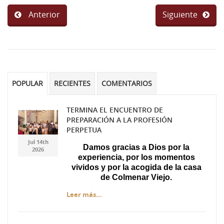
Anterior
Siguiente
POPULAR
RECIENTES
COMENTARIOS
TERMINA EL ENCUENTRO DE
PREPARACIÓN A LA PROFESIÓN
Gemini_Generated_Imag
Gemini_Generated_Imag
PERPETUA
Jul 14th
Damos gracias a Dios por la
2026
experiencia, por los momentos
vividos y por la acogida de la casa
de Colmenar Viejo.
Leer más...