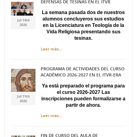
DEFENSAS DE TESINAS EN EL ITVR
Diseño sin título.jpg
Diseño sin título.jpg
La semana pasada dos de nuestros
alumnos concluyeros sus estudios
Jul 14th
2026
en la Licenciatura en Teología de la
Vida Religiosa presentando sus
tesinas.
Leer más...
PROGRAMA DE ACTIVIDADES DEL CURSO
ACADÉMICO 2026-2027 EN EL ITVR-ERA
Captura.JPG
Captura.JPG
Ya está preparado el programa para
el curso 2026-2027 Las
Jul 11th
inscripciones pueden formalizarse a
2026
partir de ahora.
Leer más...
FIN DE CURSO DEL AULA DE