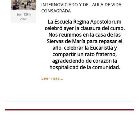
INTERNOVICIADO Y DEL AULA DE VIDA
7ea3c5ae-f537-447f-
7ea3c5ae-f537-447f-
CONSAGRADA
Jun 12th
a49d-da71d69674d0.jpg
a49d-da71d69674d0.jpg
2026
La Escuela Regina Apostolorum
celebró ayer la clausura del curso.
Nos reunimos en la casa de las
Siervas de María para repasar el
año, celebrar la Eucaristía y
compartir un rato fraterno,
agradeciendo de corazón la
hospitalidad de la comunidad.
Leer más...