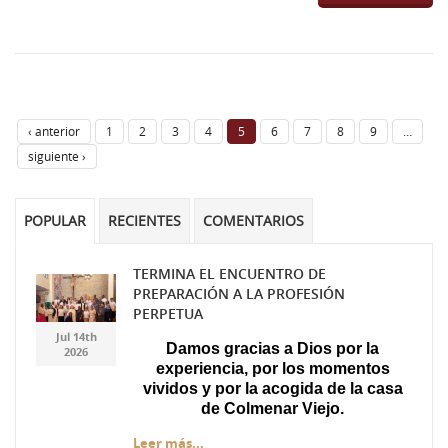
‹ anterior
1
2
3
4
5
6
7
8
9
…
siguiente ›
POPULAR
RECIENTES
COMENTARIOS
TERMINA EL ENCUENTRO DE
PREPARACIÓN A LA PROFESIÓN
Gemini_Generated_Imag
Gemini_Generated_Imag
PERPETUA
Jul 14th
Damos gracias a Dios por la
2026
experiencia, por los momentos
vividos y por la acogida de la casa
de Colmenar Viejo.
Leer más...