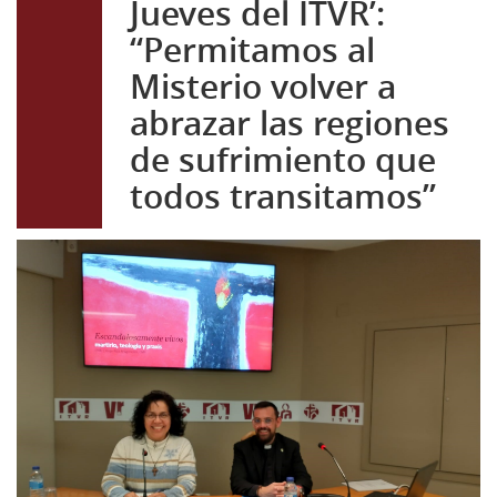
Jueves del ITVR’:
“Permitamos al
Misterio volver a
abrazar las regiones
de sufrimiento que
todos transitamos”
7c8d97dd-0dcf-4ea2-
90da-aeb7f31ec25a.jpg