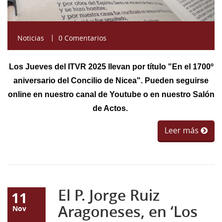
43 Semana (2014)
42 Semana (2013)
Noticias
0 Comentarios
41 Semana (2012)
Los Jueves del ITVR 2025 llevan por título "En el 1700º
40 Semana (2011)
aniversario del Concilio de Nicea". Pueden seguirse
39 Semana (2010)
online en nuestro canal de Youtube o en nuestro Salón
de Actos.
Leer más
El P. Jorge Ruiz
11
Aragoneses, en ‘Los
Nov