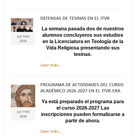
DEFENSAS DE TESINAS EN EL ITVR
Diseño sin título.jpg
Diseño sin título.jpg
La semana pasada dos de nuestros
alumnos concluyeros sus estudios
Jul 14th
2026
en la Licenciatura en Teología de la
Vida Religiosa presentando sus
tesinas.
Leer más...
PROGRAMA DE ACTIVIDADES DEL CURSO
ACADÉMICO 2026-2027 EN EL ITVR-ERA
Captura.JPG
Captura.JPG
Ya está preparado el programa para
el curso 2026-2027 Las
Jul 11th
inscripciones pueden formalizarse a
2026
partir de ahora.
Leer más...