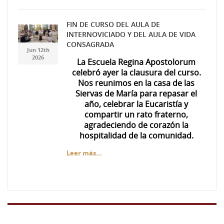
FIN DE CURSO DEL AULA DE
INTERNOVICIADO Y DEL AULA DE VIDA
7ea3c5ae-f537-447f-
7ea3c5ae-f537-447f-
CONSAGRADA
Jun 12th
a49d-da71d69674d0.jpg
a49d-da71d69674d0.jpg
2026
La Escuela Regina Apostolorum
celebró ayer la clausura del curso.
Nos reunimos en la casa de las
Siervas de María para repasar el
año, celebrar la Eucaristía y
compartir un rato fraterno,
agradeciendo de corazón la
hospitalidad de la comunidad.
Leer más...