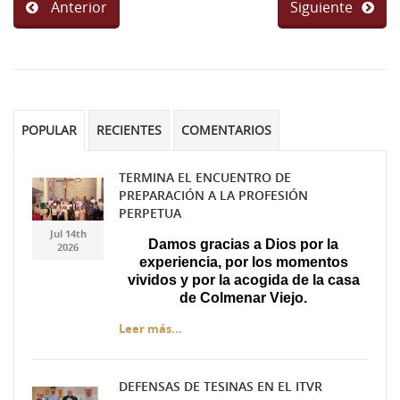
Anterior
Siguiente
POPULAR
RECIENTES
COMENTARIOS
TERMINA EL ENCUENTRO DE
PREPARACIÓN A LA PROFESIÓN
Gemini_Generated_Imag
Gemini_Generated_Imag
PERPETUA
Jul 14th
Damos gracias a Dios por la
2026
experiencia, por los momentos
vividos y por la acogida de la casa
de Colmenar Viejo.
Leer más...
DEFENSAS DE TESINAS EN EL ITVR