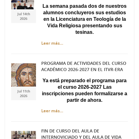
Diseño sin título.jpg
Diseño sin título.jpg
La semana pasada dos de nuestros
alumnos concluyeros sus estudios
Jul 14th
2026
en la Licenciatura en Teología de la
Vida Religiosa presentando sus
tesinas.
Leer más...
PROGRAMA DE ACTIVIDADES DEL CURSO
ACADÉMICO 2026-2027 EN EL ITVR-ERA
Captura.JPG
Captura.JPG
Ya está preparado el programa para
el curso 2026-2027 Las
Jul 11th
inscripciones pueden formalizarse a
2026
partir de ahora.
Leer más...
FIN DE CURSO DEL AULA DE
INTERNOVICIADO Y DEL AULA DE VIDA