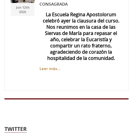
7ea3c5ae-f537-447f-
7ea3c5ae-f537-447f-
CONSAGRADA
Jun 12th
a49d-da71d69674d0.jpg
a49d-da71d69674d0.jpg
2026
La Escuela Regina Apostolorum
celebró ayer la clausura del curso.
Nos reunimos en la casa de las
Siervas de María para repasar el
año, celebrar la Eucaristía y
compartir un rato fraterno,
agradeciendo de corazón la
hospitalidad de la comunidad.
Leer más...
TWITTER