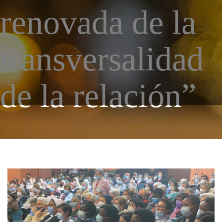
renovada de la
43 Semana (2014)
42 Semana (2013)
transversalidad
41 Semana (2012)
40 Semana (2011)
de la relación”
39 Semana (2010)
IMG_4671.jpeg