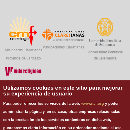
Publicaciones Claretianas
Misioneros Claretianos
Universidad Pontificia
Provincia de Santiago
de Salamanca
Vida Religiosa
Utilizamos cookies en este sitio para mejorar
su experiencia de usuario
INFORMACIÓN DE CONTACTO
Para poder ofrecer los servicios de la web:
www.itvr.org
y poder
Instituto Teológico de Vida Religiosa
administrar la página y, en su caso, otras empresas relacionadas
Escuela Regina Apostolorum
con la prestación de los servicios contenidos en dicha web,
C/ Juan Álvarez Mendizábal, 65 dupdo.
guardaremos cierta información en su ordenador mediante el uso
28008 Madrid