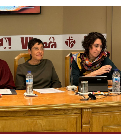
b9ad-765fd5189c41.jpg