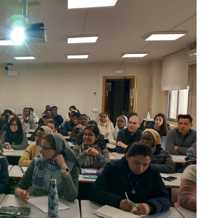
-8e9e-74f23ad4a854.jpg