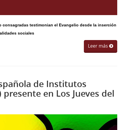
ro consagradas testimonian el Evangelio desde la inserción
ealidades sociales
Leer más
spañola de Institutos
) presente en Los Jueves del
96e2-9e7c5044f772.jpg