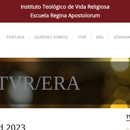
Instituto Teológico de Vida Religiosa
Escuela Regina Apostolorum
PORTADA
QUIÉNES SOMOS
ITVR
ERA
SEMANA
 ITVR/ERA
T
d 2023
T