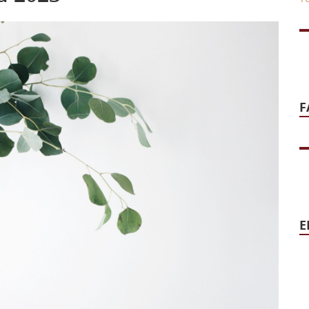
b62b-fb94afa1af82.jpg
F
E