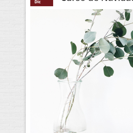
Dic
004f241b-039d-4185-