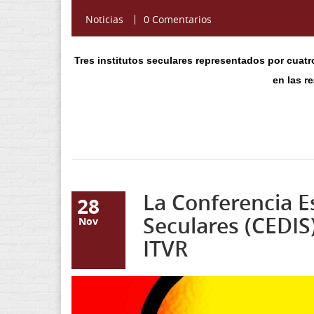
Noticias
0 Comentarios
Tres institutos seculares representados por cuat
en las r
La Conferencia E
28
Seculares (CEDIS
Nov
ITVR
f9de0caf-087e-428b-