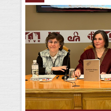
b9f5cc49-57dc-4c88-