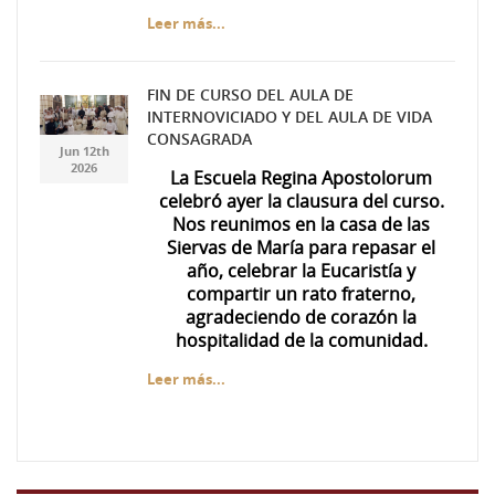
Leer más...
FIN DE CURSO DEL AULA DE
INTERNOVICIADO Y DEL AULA DE VIDA
7ea3c5ae-f537-447f-
7ea3c5ae-f537-447f-
CONSAGRADA
Jun 12th
a49d-da71d69674d0.jpg
a49d-da71d69674d0.jpg
2026
La Escuela Regina Apostolorum
celebró ayer la clausura del curso.
Nos reunimos en la casa de las
Siervas de María para repasar el
año, celebrar la Eucaristía y
compartir un rato fraterno,
agradeciendo de corazón la
hospitalidad de la comunidad.
Leer más...