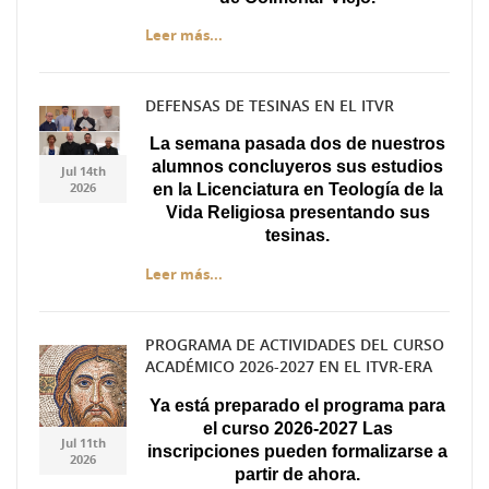
Leer más...
DEFENSAS DE TESINAS EN EL ITVR
Diseño sin título.jpg
Diseño sin título.jpg
La semana pasada dos de nuestros
alumnos concluyeros sus estudios
Jul 14th
2026
en la Licenciatura en Teología de la
Vida Religiosa presentando sus
tesinas.
Leer más...
PROGRAMA DE ACTIVIDADES DEL CURSO
ACADÉMICO 2026-2027 EN EL ITVR-ERA
Captura.JPG
Captura.JPG
Ya está preparado el programa para
el curso 2026-2027 Las
Jul 11th
inscripciones pueden formalizarse a
2026
partir de ahora.