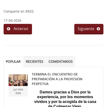
Comparte en RRSS:
17-04-2026
Anterior
Siguiente
POPULAR
RECIENTES
COMENTARIOS
TERMINA EL ENCUENTRO DE
PREPARACIÓN A LA PROFESIÓN
Gemini_Generated_Imag
Gemini_Generated_Imag
PERPETUA
Jul 14th
Damos gracias a Dios por la
2026
experiencia, por los momentos
vividos y por la acogida de la casa
de Colmenar Viejo.