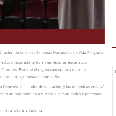
ebración de nuestras Semanas Nacionales de Vida Religiosa.
 estuvo inspirada tanto en las lecturas eucarístico-
 Cantares. Este fue el regalo concedido a todos los
do por entregas hasta el último día.
n Genovés -facilitador de la oración, y las dinámicas en la 40
ueden animar también a nuestras comunidades y personas
S EN LA MÍSTICA PASCUAL