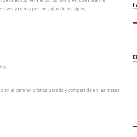
o de nuestros hermanos, los hombres, que lloran la
F
 vives y reinas por los siglos de los siglos.
E
nto.
do en el camino, Mística partida y compartida en las mesas