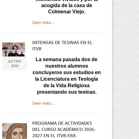
acogida de la casa de
Colmenar Viejo.
Leer más...
DEFENSAS DE TESINAS EN EL
ITVR
Diseño sin título.jpg
Diseño sin título.jpg
La semana pasada dos de
Jul 14th
2026
nuestros alumnos
concluyeros sus estudios en
la Licenciatura en Teología
de la Vida Religiosa
presentando sus tesinas.
Leer más...
PROGRAMA DE ACTIVIDADES
DEL CURSO ACADÉMICO 2026-
Captura.JPG
Captura.JPG
2027 EN EL ITVR-ERA