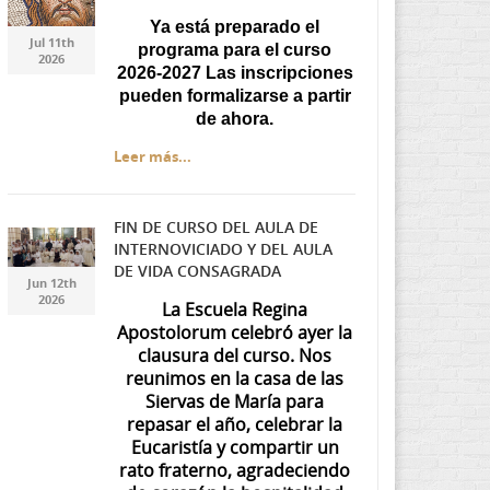
Ya está preparado el
Jul 11th
programa para el curso
2026
2026-2027 Las inscripciones
pueden formalizarse a partir
de ahora.
Leer más...
FIN DE CURSO DEL AULA DE
INTERNOVICIADO Y DEL AULA
7ea3c5ae-f537-447f-
7ea3c5ae-f537-447f-
DE VIDA CONSAGRADA
Jun 12th
a49d-
a49d-
2026
La Escuela Regina
Apostolorum celebró ayer la
da71d69674d0.jpg
da71d69674d0.jpg
clausura del curso. Nos
reunimos en la casa de las
Siervas de María para
repasar el año, celebrar la
Eucaristía y compartir un
rato fraterno, agradeciendo