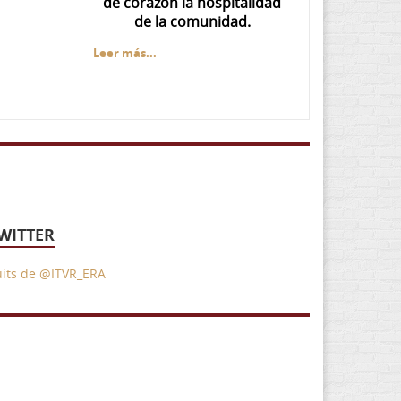
de corazón la hospitalidad
de la comunidad.
Leer más...
WITTER
uits de @ITVR_ERA