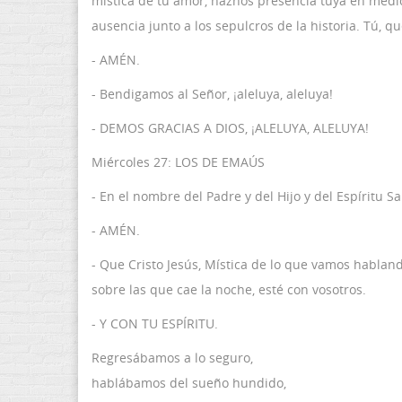
mística de tu amor, haznos presencia tuya en medi
ausencia junto a los sepulcros de la historia. Tú, que
- AMÉN.
- Bendigamos al Señor, ¡aleluya, aleluya!
- DEMOS GRACIAS A DIOS, ¡ALELUYA, ALELUYA!
Miércoles 27: LOS DE EMAÚS
- En el nombre del Padre y del Hijo y del Espíritu Sa
- AMÉN.
- Que Cristo Jesús, Mística de lo que vamos hablan
sobre las que cae la noche, esté con vosotros.
- Y CON TU ESPÍRITU.
Regresábamos a lo seguro,
hablábamos del sueño hundido,