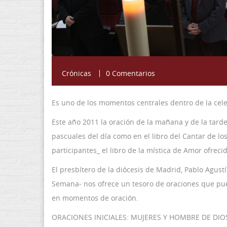
Crónicas
0 Comentarios
Es uno de los momentos centrales dentro de la cel
Este año 2011 la oración de la mañana y de la tarde
pascuales del día como en el libro del Cantar de los
participantes_ el libro de la mística de Amor ofreci
El presbítero de la diócesis de Madrid, Pablo Agustí
Semana- nos ofrece un tesoro de oraciones que p
en momentos de oración.
ORACIONES INICIALES: MUJERES Y HOMBRE DE DIO