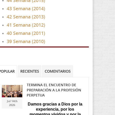
44 Semana (2015)
43 Semana (2014)
42 Semana (2013)
41 Semana (2012)
40 Semana (2011)
39 Semana (2010)
POPULAR
RECIENTES
COMENTARIOS
TERMINA EL ENCUENTRO DE
PREPARACIÓN A LA PROFESIÓN
Gemini_Generated_Image_
Gemini_Generated_Image_
PERPETUA
Jul 14th
Damos gracias a Dios por la
2026
experiencia, por los
momentos vividos y por la