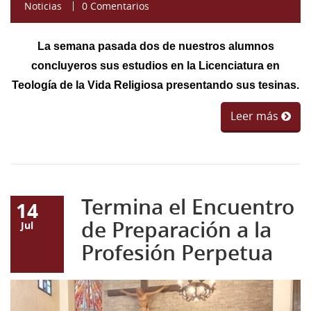
Noticias
0 Comentarios
43 Semana (2014)
42 Semana (2013)
La semana pasada dos de nuestros alumnos
concluyeros sus estudios en la Licenciatura en
41 Semana (2012)
Teología de la Vida Religiosa presentando sus tesinas.
40 Semana (2011)
Leer más
39 Semana (2010)
Termina el Encuentro
14
de Preparación a la
Jul
Profesión Perpetua
Gemini_Generated_Image