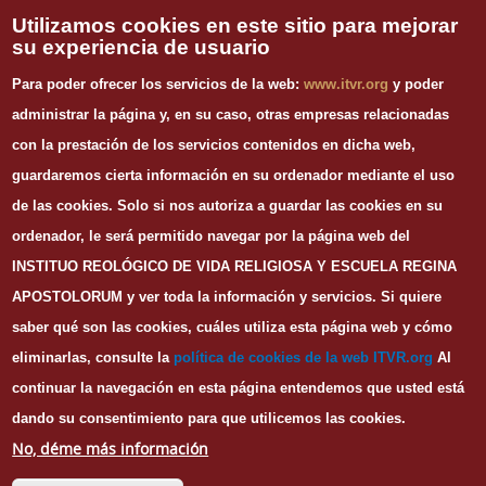
Vida Religiosa
Utilizamos cookies en este sitio para mejorar
su experiencia de usuario
INFORMACIÓN DE CONTACTO
Para poder ofrecer los servicios de la web:
www.itvr.org
y poder
Instituto Teológico de Vida Religiosa
administrar la página y, en su caso, otras empresas relacionadas
Escuela Regina Apostolorum
con la prestación de los servicios contenidos en dicha web,
C/ Juan Álvarez Mendizábal, 65 dupdo.
guardaremos cierta información en su ordenador mediante el uso
28008 Madrid
Tel. 91 540 12 73
de las cookies.
Solo si nos autoriza a guardar las cookies en su
Whatsapp: 626 278 077
ordenador, le será permitido navegar por la página web del
email.
secretaria@itvr.org
INSTITUO REOLÓGICO DE VIDA RELIGIOSA Y ESCUELA REGINA
HORARIO
APOSTOLORUM y ver toda la información y servicios. Si quiere
Lunes a Viernes: 10h-14h y 16:30h-20:30h
saber qué son las cookies, cuáles utiliza esta página web y cómo
eliminarlas, consulte la
política de cookies de la web I
TVR.org
Al
continuar la navegación en esta página entendemos que usted está
dando su consentimiento para que utilicemos las cookies.
© Copyright
ITVR
2016
No, déme más información
Portada
Nosotros
Aviso legal
Privacidad