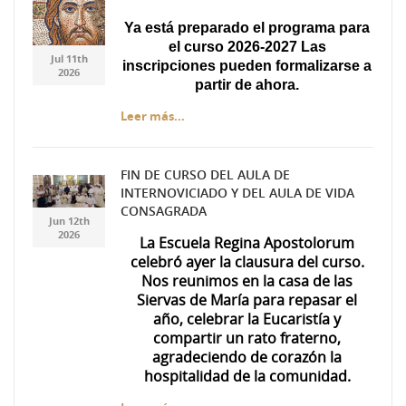
Captura.JPG
Captura.JPG
Ya está preparado el programa para
el curso 2026-2027 Las
Jul 11th
inscripciones pueden formalizarse a
2026
partir de ahora.
Leer más...
FIN DE CURSO DEL AULA DE
INTERNOVICIADO Y DEL AULA DE VIDA
7ea3c5ae-f537-447f-
7ea3c5ae-f537-447f-
CONSAGRADA
Jun 12th
a49d-da71d69674d0.jpg
a49d-da71d69674d0.jpg
2026
La Escuela Regina Apostolorum
celebró ayer la clausura del curso.
Nos reunimos en la casa de las
Siervas de María para repasar el
año, celebrar la Eucaristía y
compartir un rato fraterno,
agradeciendo de corazón la
hospitalidad de la comunidad.