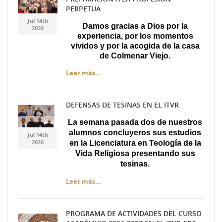
Gemini_Generated_Imag
Gemini_Generated_Imag
PERPETUA
Jul 14th
Damos gracias a Dios por la
2026
experiencia, por los momentos
vividos y por la acogida de la casa
de Colmenar Viejo.
Leer más...
DEFENSAS DE TESINAS EN EL ITVR
Diseño sin título.jpg
Diseño sin título.jpg
La semana pasada dos de nuestros
alumnos concluyeros sus estudios
Jul 14th
2026
en la Licenciatura en Teología de la
Vida Religiosa presentando sus
tesinas.
Leer más...
PROGRAMA DE ACTIVIDADES DEL CURSO