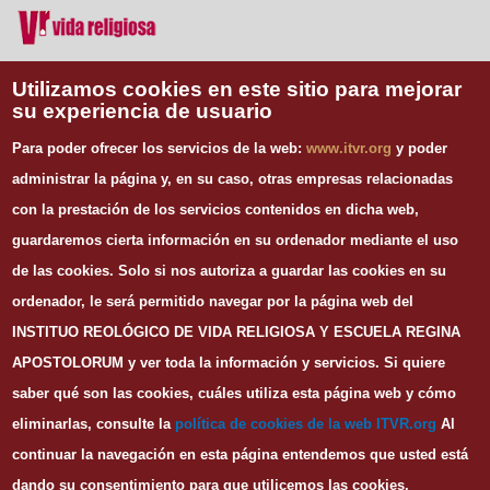
Vida Religiosa
Utilizamos cookies en este sitio para mejorar
su experiencia de usuario
INFORMACIÓN DE CONTACTO
Para poder ofrecer los servicios de la web:
www.itvr.org
y poder
Instituto Teológico de Vida Religiosa
administrar la página y, en su caso, otras empresas relacionadas
Escuela Regina Apostolorum
con la prestación de los servicios contenidos en dicha web,
C/ Juan Álvarez Mendizábal, 65 dupdo.
guardaremos cierta información en su ordenador mediante el uso
28008 Madrid
Tel. 91 540 12 73
de las cookies.
Solo si nos autoriza a guardar las cookies en su
Whatsapp: 626 278 077
ordenador, le será permitido navegar por la página web del
email.
secretaria@itvr.org
INSTITUO REOLÓGICO DE VIDA RELIGIOSA Y ESCUELA REGINA
HORARIO
APOSTOLORUM y ver toda la información y servicios. Si quiere
Lunes a Viernes: 10h-14h y 16:30h-20:30h
saber qué son las cookies, cuáles utiliza esta página web y cómo
eliminarlas, consulte la
política de cookies de la web I
TVR.org
Al
continuar la navegación en esta página entendemos que usted está
dando su consentimiento para que utilicemos las cookies.