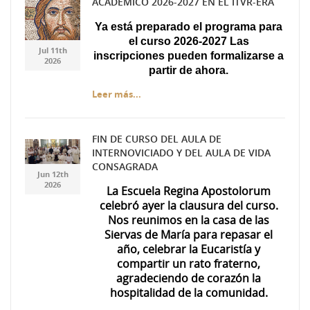
ACADÉMICO 2026-2027 EN EL ITVR-ERA
Captura.JPG
Captura.JPG
Ya está preparado el programa para
el curso 2026-2027 Las
Jul 11th
inscripciones pueden formalizarse a
2026
partir de ahora.
Leer más...
FIN DE CURSO DEL AULA DE
INTERNOVICIADO Y DEL AULA DE VIDA
7ea3c5ae-f537-447f-
7ea3c5ae-f537-447f-
CONSAGRADA
Jun 12th
a49d-da71d69674d0.jpg
a49d-da71d69674d0.jpg
2026
La Escuela Regina Apostolorum
celebró ayer la clausura del curso.
Nos reunimos en la casa de las
Siervas de María para repasar el
año, celebrar la Eucaristía y
compartir un rato fraterno,
agradeciendo de corazón la
hospitalidad de la comunidad.