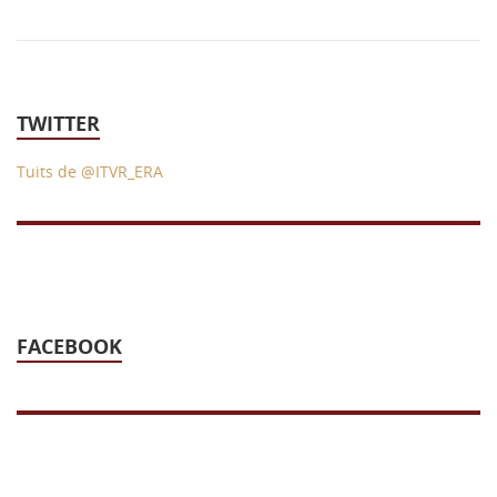
43 Semana (2014)
42 Semana (2013)
41 Semana (2012)
TWITTER
40 Semana (2011)
Tuits de @ITVR_ERA
39 Semana (2010)
FACEBOOK