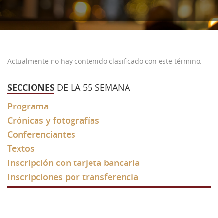
Noticias
Profesores
Estudios
55ª Semana (2026)
Recursos
Estatutos
Profesores
54ª Semana (2025)
Contacto
Biblioteca
53 Semana (2024)
Biblioteca
Actualmente no hay contenido clasificado con este término.
Referencias bibliográficas
52 semana (2023)
Fundadores
SECCIONES
DE LA 55 SEMANA
Video presentación
51 Semana (2022)
Conferencias
Programa
49 - 50 Semana (2021)
Materiales
Crónicas y fotografías
48 Semana (2019)
Galería
Conferenciantes
Textos
47 Semana (2018)
Videos
Inscripción con tarjeta bancaria
46 Semana (2017)
Inscripciones por transferencia
45 Semana (2016)
44 Semana (2015)