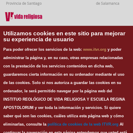
Provincia de Santiago
de Salamanca
Vida Religiosa
Utilizamos cookies en este sitio para mejorar
su experiencia de usuario
INFORMACIÓN DE CONTACTO
Para poder ofrecer los servicios de la web:
www.itvr.org
y poder
Instituto Teológico de Vida Religiosa
administrar la página y, en su caso, otras empresas relacionadas
Escuela Regina Apostolorum
con la prestación de los servicios contenidos en dicha web,
C/ Juan Álvarez Mendizábal, 65 dupdo.
guardaremos cierta información en su ordenador mediante el uso
28008 Madrid
Tel. 91 540 12 73
de las cookies.
Solo si nos autoriza a guardar las cookies en su
Whatsapp: 626 278 077
ordenador, le será permitido navegar por la página web del
email.
secretaria@itvr.org
INSTITUO REOLÓGICO DE VIDA RELIGIOSA Y ESCUELA REGINA
HORARIO
APOSTOLORUM y ver toda la información y servicios. Si quiere
Lunes a Viernes: 10h-14h y 16:30h-20:30h
saber qué son las cookies, cuáles utiliza esta página web y cómo
eliminarlas, consulte la
política de cookies de la web I
TVR.org
Al
continuar la navegación en esta página entendemos que usted está