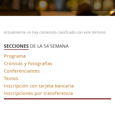
Noticias
Profesores
Estudios
55ª Semana (2026)
Recursos
Estatutos
Profesores
54ª Semana (2025)
Contacto
Biblioteca
53 Semana (2024)
Biblioteca
Actualmente no hay contenido clasificado con este término.
Referencias bibliográficas
52 semana (2023)
Fundadores
SECCIONES
DE LA 54 SEMANA
Video presentación
51 Semana (2022)
Conferencias
Programa
49 - 50 Semana (2021)
Materiales
Crónicas y fotografías
48 Semana (2019)
Galería
Conferenciantes
Textos
47 Semana (2018)
Videos
Inscripción con tarjeta bancaria
46 Semana (2017)
Inscripciones por transferencia
45 Semana (2016)
44 Semana (2015)