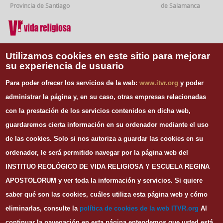
Provincia de Santiago
de Salamanca
Vida Religiosa
Utilizamos cookies en este sitio para mejorar
su experiencia de usuario
INFORMACIÓN DE CONTACTO
Para poder ofrecer los servicios de la web:
www.itvr.org
y poder
Instituto Teológico de Vida Religiosa
administrar la página y, en su caso, otras empresas relacionadas
Escuela Regina Apostolorum
con la prestación de los servicios contenidos en dicha web,
C/ Juan Álvarez Mendizábal, 65 dupdo.
guardaremos cierta información en su ordenador mediante el uso
28008 Madrid
Tel. 91 540 12 73
de las cookies.
Solo si nos autoriza a guardar las cookies en su
Whatsapp: 626 278 077
ordenador, le será permitido navegar por la página web del
email.
secretaria@itvr.org
INSTITUO REOLÓGICO DE VIDA RELIGIOSA Y ESCUELA REGINA
HORARIO
APOSTOLORUM y ver toda la información y servicios. Si quiere
Lunes a Viernes: 10h-14h y 16:30h-20:30h
saber qué son las cookies, cuáles utiliza esta página web y cómo
eliminarlas, consulte la
política de cookies de la web I
TVR.org
Al
continuar la navegación en esta página entendemos que usted está