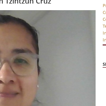
n Tzintzún Cruz
P
C
ncepción Tzintzún
C
T
I
I
S