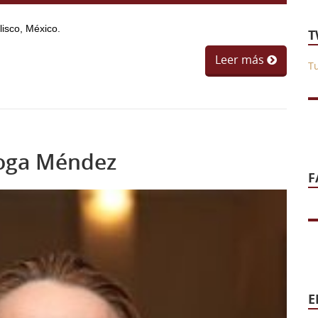
lisco, México.
T
Leer más
T
roga Méndez
F
E