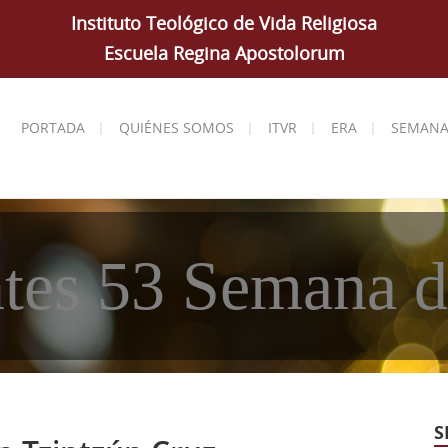
Instituto Teológico de Vida Religiosa
Escuela Regina Apostolorum
PORTADA
QUIÉNES SOMOS
ITVR
ERA
SEMANA
ntes 53 Semana 
S