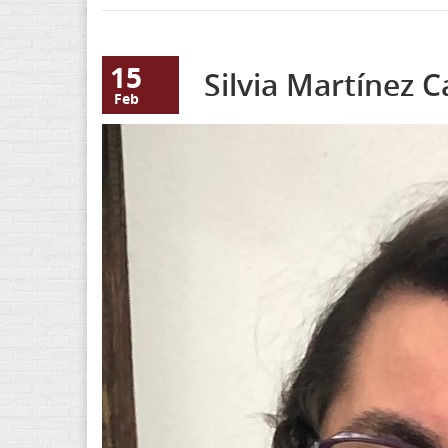
15
Silvia Martínez 
Feb
Silvia2022f.jpeg