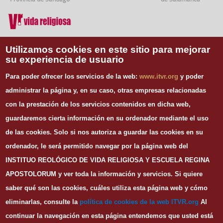
Vida Religiosa
Utilizamos cookies en este sitio para mejorar
su experiencia de usuario
INFORMACIÓN DE CONTACTO
Para poder ofrecer los servicios de la web:
www.itvr.org
y poder
Instituto Teológico de Vida Religiosa
administrar la página y, en su caso, otras empresas relacionadas
Escuela Regina Apostolorum
con la prestación de los servicios contenidos en dicha web,
C/ Juan Álvarez Mendizábal, 65 dupdo.
guardaremos cierta información en su ordenador mediante el uso
28008 Madrid
Tel. 91 540 12 73
de las cookies.
Solo si nos autoriza a guardar las cookies en su
Whatsapp: 626 278 077
ordenador, le será permitido navegar por la página web del
email.
secretaria@itvr.org
INSTITUO REOLÓGICO DE VIDA RELIGIOSA Y ESCUELA REGINA
HORARIO
APOSTOLORUM y ver toda la información y servicios. Si quiere
Lunes a Viernes: 10h-14h y 16:30h-20:30h
saber qué son las cookies, cuáles utiliza esta página web y cómo
eliminarlas, consulte la
política de cookies de la web I
TVR.org
Al
continuar la navegación en esta página entendemos que usted está