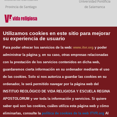
Universidad Pontificia
Provincia de Santiago
de Salamanca
Vida Religiosa
Utilizamos cookies en este sitio para mejorar
su experiencia de usuario
INFORMACIÓN DE CONTACTO
Para poder ofrecer los servicios de la web:
www.itvr.org
y poder
Instituto Teológico de Vida Religiosa
administrar la página y, en su caso, otras empresas relacionadas
Escuela Regina Apostolorum
con la prestación de los servicios contenidos en dicha web,
C/ Juan Álvarez Mendizábal, 65 dupdo.
guardaremos cierta información en su ordenador mediante el uso
28008 Madrid
Tel. 91 540 12 73
de las cookies.
Solo si nos autoriza a guardar las cookies en su
Whatsapp: 626 278 077
ordenador, le será permitido navegar por la página web del
email.
secretaria@itvr.org
INSTITUO REOLÓGICO DE VIDA RELIGIOSA Y ESCUELA REGINA
HORARIO
APOSTOLORUM y ver toda la información y servicios. Si quiere
Lunes a Viernes: 10h-14h y 16:30h-20:30h
saber qué son las cookies, cuáles utiliza esta página web y cómo
eliminarlas, consulte la
política de cookies de la web I
TVR.org
Al