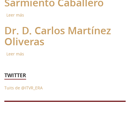
Sarmiento Caballero
43 Semana (2014)
Leer más
sobre Dr. D. Pedro Manuel Sarmiento Caballero
42 Semana (2013)
Dr. D. Carlos Martínez
41 Semana (2012)
Oliveras
40 Semana (2011)
39 Semana (2010)
Leer más
sobre Dr. D. Carlos Martínez Oliveras
TWITTER
Tuits de @ITVR_ERA