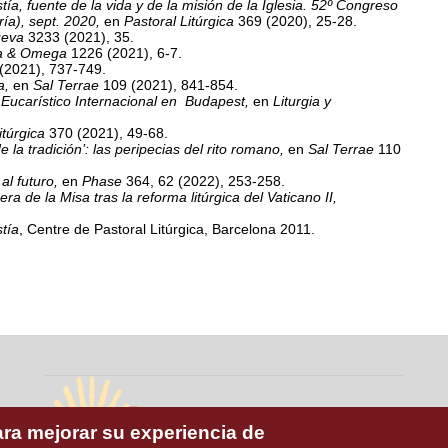
tía, fuente de la vida y de la misión de la Iglesia. 52º Congreso
ría), sept. 2020,
en
Pastoral Litúrgica
369 (2020), 25-28.
ueva
3233 (2021), 35.
fa & Omega
1226 (2021), 6-7.
(2021), 737-749.
ía,
en
Sal Terrae
109 (2021), 841-854.
 Eucarístico Internacional en Budapest,
en
Liturgia y
itúrgica
370 (2021), 49-68.
e la tradición’: las peripecias del rito romano,
en
Sal Terrae
110
al futuro,
en
Phase
364, 62 (2022), 253-258.
era de la Misa tras la reforma litúrgica del Vaticano II,
tía
, Centre de Pastoral Litúrgica, Barcelona 2011.
ara mejorar su experiencia de