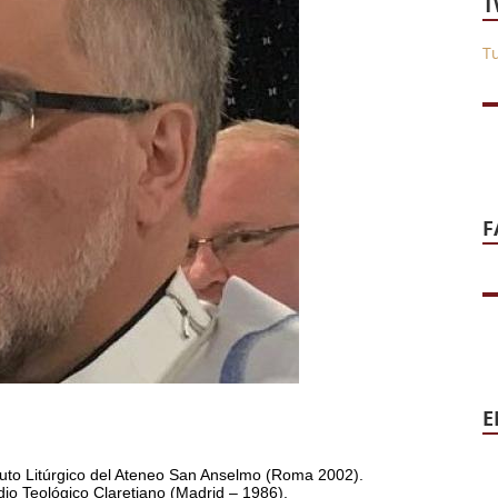
T
T
F
E
tituto Litúrgico del Ateneo San Anselmo (Roma 2002).
dio Teológico Claretiano (Madrid – 1986).