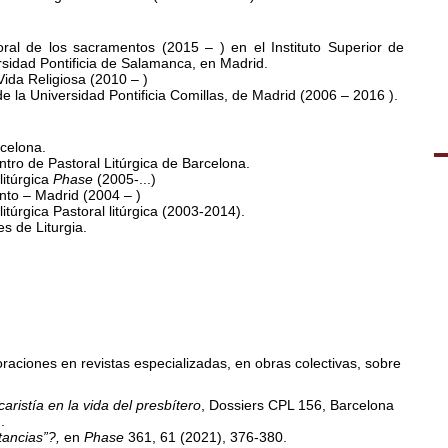
oral de los sacramentos (2015 – ) en el Instituto Superior de
ersidad Pontificia de Salamanca, en Madrid.
 Vida Religiosa (2010 – )
de la Universidad Pontificia Comillas, de Madrid (2006 – 2016 ).
rcelona.
ntro de Pastoral Litúrgica de Barcelona.
litúrgica
Phase
(2005-...)
to – Madrid (2004 – )
itúrgica Pastoral litúrgica (2003-2014).
s de Liturgia.
raciones en revistas especializadas, en obras colectivas, sobre
aristía en la vida del presbítero
, Dossiers CPL 156, Barcelona
.
tancias”?,
en
Phase
361, 61 (2021), 376-380.