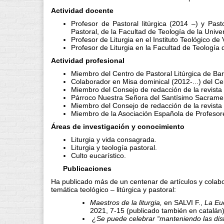
Actividad docente
Profesor de Pastoral litúrgica (2014 –) y Past
Pastoral, de la Facultad de Teología de la Univ
Profesor de Liturgia en el Instituto Teológico de
Profesor de Liturgia en la Facultad de Teología 
Actividad profesional
Miembro del Centro de Pastoral Litúrgica de Ba
Colaborador en Misa dominical (2012-...) del Ce
Miembro del Consejo de redacción de la revista 
Párroco Nuestra Señora del Santísimo Sacramen
Miembro del Consejo de redacción de la revista l
Miembro de la Asociación Española de Profesore
Áreas de investigación y conocimiento
Liturgia y vida consagrada.
Liturgia y teología pastoral.
Culto eucarístico.
Publicaciones
Ha publicado más de un centenar de artículos y colabo
temática teológico – litúrgica y pastoral:
Maestros de la liturgia,
en SALVI F.,
La Euc
2021, 7-15 (publicado también en catalán)
¿Se puede celebrar “manteniendo las dis