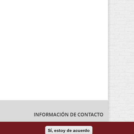
INFORMACIÓN DE CONTACTO
Instituto Teológico de Vida Religiosa
Escuela Regina Apostolorum
Sí, estoy de acuerdo