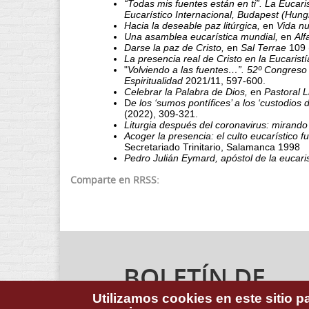
“Todas mis fuentes están en ti”. La Eucaris
Eucarístico Internacional, Budapest (Hung
Hacia la deseable paz litúrgica,
en
Vida n
Una asamblea eucarística mundial,
en
Al
Darse la paz de Cristo,
en
Sal Terrae
109 
La presencia real de Cristo en la Eucarist
"
Volviendo a las fuentes…”. 52º Congreso
Espiritualidad
2021/11, 597-600.
Celebrar la Palabra de Dios,
en
Pastoral L
D
e los ‘sumos pontífices’ a los ‘custodios d
(2022), 309-321.
Liturgia después del coronavirus: mirando 
Acoger la presencia: el culto eucarístico fu
Secretariado Trinitario, Salamanca 1998
Pedro Julián Eymard, apóstol de la eucaris
Comparte en RRSS:
BOLETÍN DE
NOTICIAS
Utilizamos cookies en este sitio p