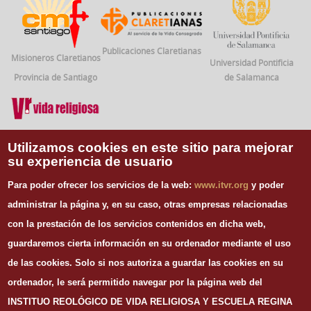
Publicaciones Claretianas
Misioneros Claretianos
Universidad Pontificia
Provincia de Santiago
de Salamanca
Vida Religiosa
Utilizamos cookies en este sitio para mejorar
su experiencia de usuario
INFORMACIÓN DE CONTACTO
Para poder ofrecer los servicios de la web:
www.itvr.org
y poder
Instituto Teológico de Vida Religiosa
administrar la página y, en su caso, otras empresas relacionadas
Escuela Regina Apostolorum
con la prestación de los servicios contenidos en dicha web,
C/ Juan Álvarez Mendizábal, 65 dupdo.
guardaremos cierta información en su ordenador mediante el uso
28008 Madrid
Tel. 91 540 12 73
de las cookies.
Solo si nos autoriza a guardar las cookies en su
Whatsapp: 626 278 077
ordenador, le será permitido navegar por la página web del
email.
secretaria@itvr.org
INSTITUO REOLÓGICO DE VIDA RELIGIOSA Y ESCUELA REGINA
HORARIO