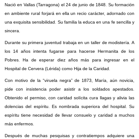
Nació en Vallas (Tarragona) el 24 de junio de 1848. Su formación
43 Semana (2014)
en ambiente rural forjará en ella un recio carácter, adornado con
42 Semana (2013)
una exquisita sensibilidad. Su familia la educa en una fe sencilla y
sincera.
41 Semana (2012)
Durante su primera juventud trabaja en un taller de modistería. A
40 Semana (2011)
los 14 años intenta fugarse para hacerse Hermanita de los
39 Semana (2010)
Pobres. Ha de esperar diez años más para ingresar en el
Hospital de Cervera (Lérida) como Hija de la Caridad.
Con motivo de la “viruela negra” de 1873, María, aún novicia,
pide con insistencia poder asistir a los soldados apestados.
Obtenido el permiso, con caridad solícita cura llagas y alivia las
dolencias del espíritu. Es nombrada superiora del hospital. Su
espíritu tiene necesidad de llevar consuelo y caridad a muchos
más enfermos.
Después de muchas pesquisas y contratiempos adquiere una