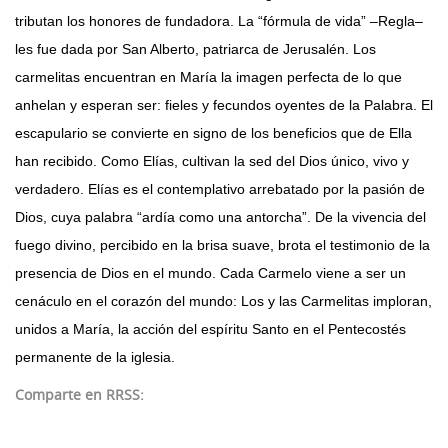
tributan los honores de fundadora. La “fórmula de vida” –Regla–
43 Semana (2014)
les fue dada por San Alberto, patriarca de Jerusalén. Los
42 Semana (2013)
carmelitas encuentran en María la imagen perfecta de lo que
41 Semana (2012)
anhelan y esperan ser: fieles y fecundos oyentes de la Palabra. El
escapulario se convierte en signo de los beneficios que de Ella
40 Semana (2011)
han recibido. Como Elías, cultivan la sed del Dios único, vivo y
39 Semana (2010)
verdadero. Elías es el contemplativo arrebatado por la pasión de
Dios, cuya palabra “ardía como una antorcha”. De la vivencia del
fuego divino, percibido en la brisa suave, brota el testimonio de la
presencia de Dios en el mundo. Cada Carmelo viene a ser un
cenáculo en el corazón del mundo: Los y las Carmelitas imploran,
unidos a María, la acción del espíritu Santo en el Pentecostés
permanente de la iglesia.
Comparte en RRSS: