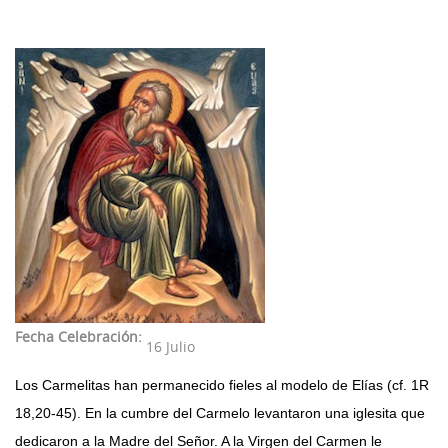
Noticias
Profesores
Estudios
55ª Semana (2026)
Recursos
Estatutos
Profesores
54ª Semana (2025)
Contacto
Biblioteca
53 Semana (2024)
Biblioteca
Referencias bibliográficas
52 semana (2023)
Fundadores
Video presentación
51 Semana (2022)
Conferencias
49 - 50 Semana (2021)
Materiales
48 Semana (2019)
Galería
47 Semana (2018)
Videos
Fecha Celebración:
16 Julio
46 Semana (2017)
Los Carmelitas han permanecido fieles al modelo de Elías (cf. 1R
45 Semana (2016)
18,20-45). En la cumbre del Carmelo levantaron una iglesita que
44 Semana (2015)
dedicaron a la Madre del Señor. A la Virgen del Carmen le