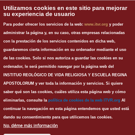
Vida Religiosa
Utilizamos cookies en este sitio para mejorar
su experiencia de usuario
INFORMACIÓN DE CONTACTO
Para poder ofrecer los servicios de la web:
www.itvr.org
y poder
Instituto Teológico de Vida Religiosa
administrar la página y, en su caso, otras empresas relacionadas
Escuela Regina Apostolorum
con la prestación de los servicios contenidos en dicha web,
C/ Juan Álvarez Mendizábal, 65 dupdo.
guardaremos cierta información en su ordenador mediante el uso
28008 Madrid
Tel. 91 540 12 73
de las cookies.
Solo si nos autoriza a guardar las cookies en su
Whatsapp: 626 278 077
ordenador, le será permitido navegar por la página web del
email.
secretaria@itvr.org
INSTITUO REOLÓGICO DE VIDA RELIGIOSA Y ESCUELA REGINA
HORARIO
APOSTOLORUM y ver toda la información y servicios. Si quiere
Lunes a Viernes: 10h-14h y 16:30h-20:30h
saber qué son las cookies, cuáles utiliza esta página web y cómo
eliminarlas, consulte la
política de cookies de la web I
TVR.org
Al
continuar la navegación en esta página entendemos que usted está
dando su consentimiento para que utilicemos las cookies.
© Copyright
ITVR
2016
No, déme más información
Portada
Nosotros
Aviso legal
Privacidad