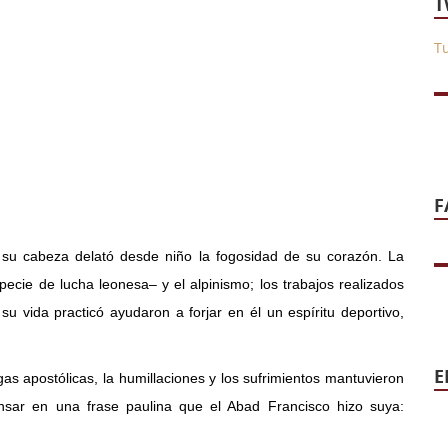
T
T
F
 su cabeza delató desde niño la fogosidad de su corazón. La
ecie de lucha leonesa– y el alpinismo; los trabajos realizados
 su vida practicó ayudaron a forjar en él un espíritu deportivo,
E
tigas apostólicas, la humillaciones y los sufrimientos mantuvieron
nsar en una frase paulina que el Abad Francisco hizo suya: