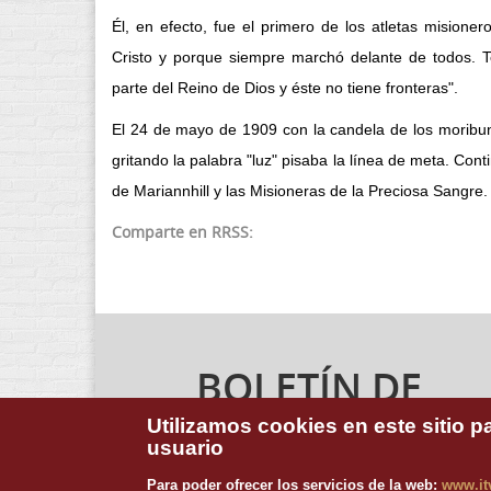
Él, en efecto, fue el primero de los atletas misione
Cristo y porque siempre marchó delante de todos. 
parte del Reino de Dios y éste no tiene fronteras".
El 24 de mayo de 1909 con la candela de los moribun
gritando la palabra "luz" pisaba la línea de meta. Con
de Mariannhill y las Misioneras de la Preciosa Sangre.
Comparte en RRSS:
BOLETÍN DE
NOTICIAS
Utilizamos cookies en este sitio p
usuario
Para suscribirte a nuestro boletín de noticias,
Para poder ofrecer los servicios de la web:
www.it