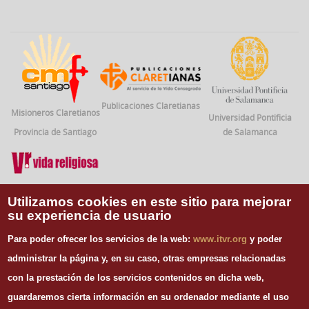
Publicaciones Claretianas
Misioneros Claretianos
Universidad Pontificia
Provincia de Santiago
de Salamanca
Vida Religiosa
Utilizamos cookies en este sitio para mejorar
su experiencia de usuario
INFORMACIÓN DE CONTACTO
Para poder ofrecer los servicios de la web:
www.itvr.org
y poder
Instituto Teológico de Vida Religiosa
administrar la página y, en su caso, otras empresas relacionadas
Escuela Regina Apostolorum
con la prestación de los servicios contenidos en dicha web,
C/ Juan Álvarez Mendizábal, 65 dupdo.
guardaremos cierta información en su ordenador mediante el uso
28008 Madrid