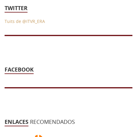
43 Semana (2014)
TWITTER
42 Semana (2013)
Tuits de @ITVR_ERA
41 Semana (2012)
40 Semana (2011)
39 Semana (2010)
FACEBOOK
ENLACES
RECOMENDADOS