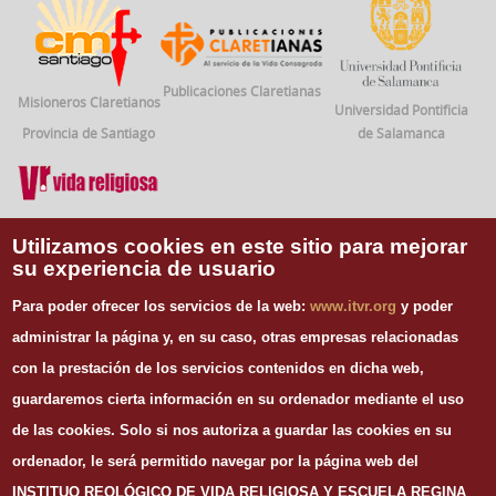
Publicaciones Claretianas
Misioneros Claretianos
Universidad Pontificia
Provincia de Santiago
de Salamanca
Vida Religiosa
Utilizamos cookies en este sitio para mejorar
su experiencia de usuario
INFORMACIÓN DE CONTACTO
Para poder ofrecer los servicios de la web:
www.itvr.org
y poder
Instituto Teológico de Vida Religiosa
administrar la página y, en su caso, otras empresas relacionadas
Escuela Regina Apostolorum
con la prestación de los servicios contenidos en dicha web,
C/ Juan Álvarez Mendizábal, 65 dupdo.
guardaremos cierta información en su ordenador mediante el uso
28008 Madrid
Tel. 91 540 12 73
de las cookies.
Solo si nos autoriza a guardar las cookies en su
Whatsapp: 626 278 077
ordenador, le será permitido navegar por la página web del
email.
secretaria@itvr.org
INSTITUO REOLÓGICO DE VIDA RELIGIOSA Y ESCUELA REGINA