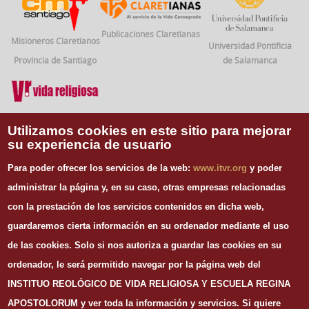
Publicaciones Claretianas
Misioneros Claretianos
Universidad Pontificia
Provincia de Santiago
de Salamanca
Vida Religiosa
Utilizamos cookies en este sitio para mejorar
su experiencia de usuario
INFORMACIÓN DE CONTACTO
Para poder ofrecer los servicios de la web:
www.itvr.org
y poder
Instituto Teológico de Vida Religiosa
administrar la página y, en su caso, otras empresas relacionadas
Escuela Regina Apostolorum
con la prestación de los servicios contenidos en dicha web,
C/ Juan Álvarez Mendizábal, 65 dupdo.
guardaremos cierta información en su ordenador mediante el uso
28008 Madrid
Tel. 91 540 12 73
de las cookies.
Solo si nos autoriza a guardar las cookies en su
Whatsapp: 626 278 077
ordenador, le será permitido navegar por la página web del
email.
secretaria@itvr.org
INSTITUO REOLÓGICO DE VIDA RELIGIOSA Y ESCUELA REGINA
HORARIO
APOSTOLORUM y ver toda la información y servicios. Si quiere
Lunes a Viernes: 10h-14h y 16:30h-20:30h