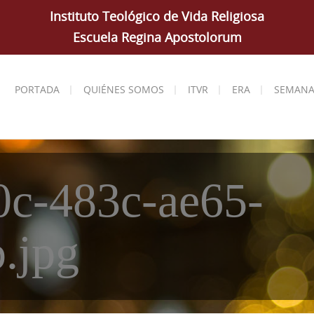
Instituto Teológico de Vida Religiosa
Escuela Regina Apostolorum
PORTADA
QUIÉNES SOMOS
ITVR
ERA
SEMANA
0c-483c-ae65-
.jpg