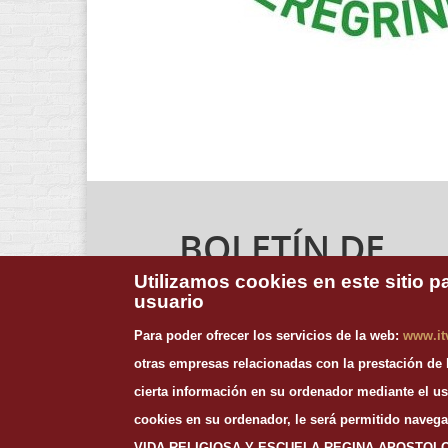
BOLETÍN DE
NOTICIAS
Utilizamos cookies en este sitio p
usuario
Para suscribirte a nuestro boletín de noticias,
Para poder ofrecer los servicios de la web:
www.it
introduce tu dirección de email:
otras empresas relacionadas con la prestación de
cierta información en su ordenador mediante el us
cookies en su ordenador, le será permitido nave
VIDA RELIGIOSA Y ESCUELA REGINA APOSTOLORUM y