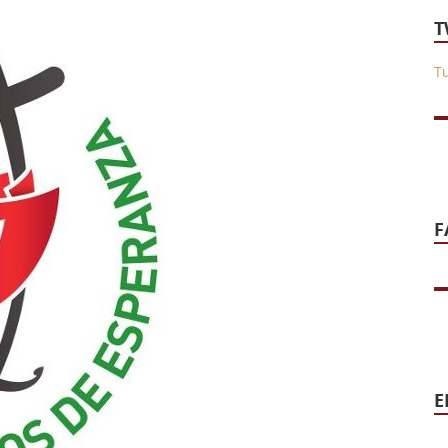
T
T
F
E