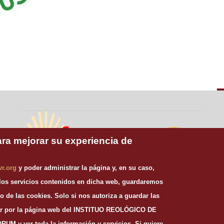
ara mejorar su experiencia de
vr.org
y poder administrar la página y, en su caso,
Misioneros
Publicaciones
 los servicios contenidos en dicha web, guardaremos
Claretianos
Claretianas
Universidad Pontificia
o de las cookies.
Solo si nos autoriza a guardar las
Provincia de
de Salamanca
gar por la página web del INSTITUO REOLÓGICO DE
Santiago
 ver toda la información y servicios. Si quiere