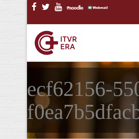
Pasar al contenido principal
ecf62156-55
f0ea7b5dfacb