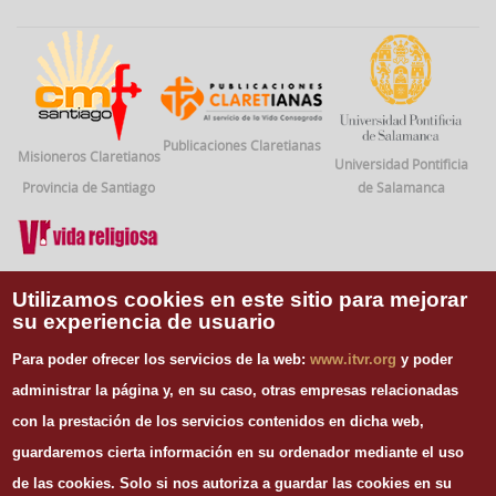
Publicaciones Claretianas
Misioneros Claretianos
Universidad Pontificia
Provincia de Santiago
de Salamanca
Vida Religiosa
Utilizamos cookies en este sitio para mejorar
su experiencia de usuario
INFORMACIÓN DE CONTACTO
Para poder ofrecer los servicios de la web:
www.itvr.org
y poder
Instituto Teológico de Vida Religiosa
administrar la página y, en su caso, otras empresas relacionadas
Escuela Regina Apostolorum
con la prestación de los servicios contenidos en dicha web,
C/ Juan Álvarez Mendizábal, 65 dupdo.
guardaremos cierta información en su ordenador mediante el uso
28008 Madrid
Tel. 91 540 12 73
de las cookies.
Solo si nos autoriza a guardar las cookies en su