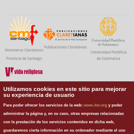
Publicaciones Claretianas
Misioneros Claretianos
Universidad Pontificia
Provincia de Santiago
de Salamanca
Vida Religiosa
Utilizamos cookies en este sitio para mejorar
su experiencia de usuario
INFORMACIÓN DE CONTACTO
Para poder ofrecer los servicios de la web:
www.itvr.org
y poder
Instituto Teológico de Vida Religiosa
administrar la página y, en su caso, otras empresas relacionadas
Escuela Regina Apostolorum
con la prestación de los servicios contenidos en dicha web,
C/ Juan Álvarez Mendizábal, 65 dupdo.
guardaremos cierta información en su ordenador mediante el uso
28008 Madrid