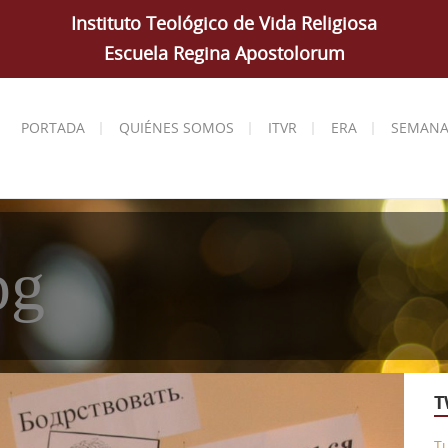
Instituto Teológico de Vida Religiosa
Escuela Regina Apostolorum
PORTADA
QUIÉNES SOMOS
ITVR
ERA
SEMANA
pg
T
T