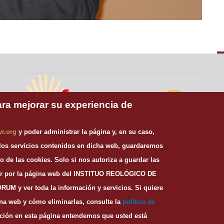
ara mejorar su experiencia de
Misioneros
vr.org
y poder administrar la página y, en su caso,
Publicaciones
Claretianos
Claretianas
 los servicios contenidos en dicha web, guardaremos
Universidad Pontificia
Provincia de
de Salamanca
o de las cookies.
Solo si nos autoriza a guardar las
Santiago
gar por la página web del INSTITUO REOLÓGICO DE
 ver toda la información y servicios. Si quiere
gina web y cómo eliminarlas, consulte la
política de
Vida Religiosa
ación en esta página entendemos que usted está