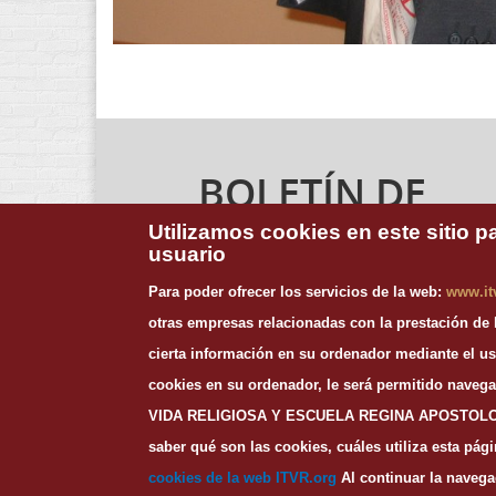
BOLETÍN DE
NOTICIAS
Utilizamos cookies en este sitio p
usuario
Para suscribirte a nuestro boletín de noticias,
Para poder ofrecer los servicios de la web:
www.it
introduce tu dirección de email:
otras empresas relacionadas con la prestación de
cierta información en su ordenador mediante el us
cookies en su ordenador, le será permitido nave
VIDA RELIGIOSA Y ESCUELA REGINA APOSTOLORUM y
saber qué son las cookies, cuáles utiliza esta pá
cookies de la web I
TVR.org
Al continuar la naveg