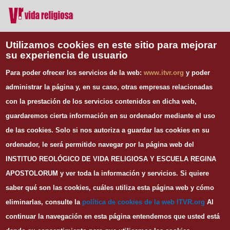
Vida Religiosa
Utilizamos cookies en este sitio para mejorar
su experiencia de usuario
INFORMACIÓN DE CONTACTO
Para poder ofrecer los servicios de la web:
www.itvr.org
y poder
Instituto Teológico de Vida Religiosa
administrar la página y, en su caso, otras empresas relacionadas
Escuela Regina Apostolorum
con la prestación de los servicios contenidos en dicha web,
C/ Juan Álvarez Mendizábal, 65 dupdo.
guardaremos cierta información en su ordenador mediante el uso
28008 Madrid
Tel. 91 540 12 73
de las cookies.
Solo si nos autoriza a guardar las cookies en su
Whatsapp: 626 278 077
ordenador, le será permitido navegar por la página web del
email.
secretaria@itvr.org
INSTITUO REOLÓGICO DE VIDA RELIGIOSA Y ESCUELA REGINA
HORARIO
APOSTOLORUM y ver toda la información y servicios. Si quiere
Lunes a Viernes: 10h-14h y 16:30h-20:30h
saber qué son las cookies, cuáles utiliza esta página web y cómo
eliminarlas, consulte la
política de cookies de la web I
TVR.org
Al
continuar la navegación en esta página entendemos que usted está