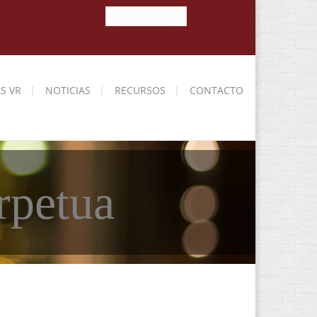
Buscar
Buscar
Formulario
de
búsqueda
S VR
NOTICIAS
RECURSOS
CONTACTO
rpetua