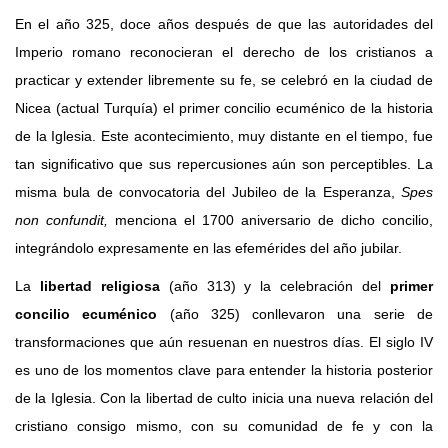
43 Semana (2014)
En el año 325, doce años después de que las autoridades del
Imperio romano reconocieran el derecho de los cristianos a
42 Semana (2013)
practicar y extender libremente su fe, se celebró en la ciudad de
41 Semana (2012)
Nicea (actual Turquía) el primer concilio ecuménico de la historia
de la Iglesia. Este acontecimiento, muy distante en el tiempo, fue
40 Semana (2011)
tan significativo que sus repercusiones aún son perceptibles. La
39 Semana (2010)
misma bula de convocatoria del Jubileo de la Esperanza,
Spes
non confundit,
menciona el 1700 aniversario de dicho concilio,
integrándolo expresamente en las efemérides del año jubilar.
La
libertad religiosa
(año 313) y la celebración del
primer
concilio ecuménico
(año 325) conllevaron una serie de
transformaciones que aún resuenan en nuestros días. El siglo IV
es uno de los momentos clave para entender la historia posterior
de la Iglesia. Con la libertad de culto inicia una nueva relación del
cristiano consigo mismo, con su comunidad de fe y con la