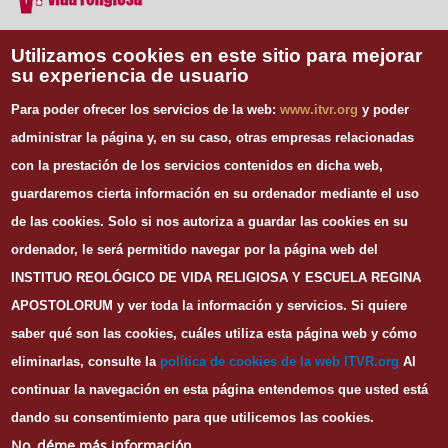
Vida Religiosa
Utilizamos cookies en este sitio para mejorar
su experiencia de usuario
INFORMACIÓN DE CONTACTO
Para poder ofrecer los servicios de la web:
www.itvr.org
y poder
Instituto Teológico de Vida Religiosa
administrar la página y, en su caso, otras empresas relacionadas
Escuela Regina Apostolorum
con la prestación de los servicios contenidos en dicha web,
C/ Juan Álvarez Mendizábal, 65 dupdo.
guardaremos cierta información en su ordenador mediante el uso
28008 Madrid
Tel. 91 540 12 73
de las cookies.
Solo si nos autoriza a guardar las cookies en su
Whatsapp: 626 278 077
ordenador, le será permitido navegar por la página web del
email.
secretaria@itvr.org
INSTITUO REOLÓGICO DE VIDA RELIGIOSA Y ESCUELA REGINA
HORARIO
APOSTOLORUM y ver toda la información y servicios. Si quiere
Lunes a Viernes: 10h-14h y 16:30h-20:30h
saber qué son las cookies, cuáles utiliza esta página web y cómo
eliminarlas, consulte la
política de cookies de la web I
TVR.org
Al
continuar la navegación en esta página entendemos que usted está
dando su consentimiento para que utilicemos las cookies.
© Copyright
ITVR
2016
No, déme más información