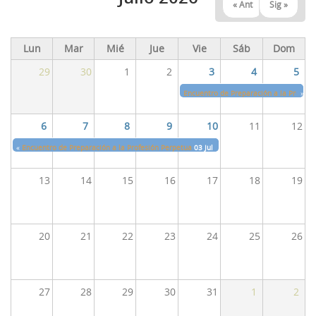
« Ant
Sig »
Noticias
Profesores
Estudios
55ª Semana (2026)
Lun
Mar
Mié
Jue
Vie
Sáb
Dom
Recursos
Estatutos
Profesores
54ª Semana (2025)
29
30
1
2
3
4
5
Contacto
Biblioteca
53 Semana (2024)
Biblioteca
Encuentro de Preparación a la Profesi
»
Referencias bibliográficas
52 semana (2023)
Fundadores
6
7
8
9
10
11
12
Video presentación
51 Semana (2022)
Conferencias
«
Encuentro de Preparación a la Profesión Perpetua
03 Julio
to
10 Julio
49 - 50 Semana (2021)
Materiales
13
14
15
16
17
18
19
48 Semana (2019)
Galería
47 Semana (2018)
Videos
20
21
22
23
24
25
26
46 Semana (2017)
45 Semana (2016)
27
28
29
30
31
1
2
44 Semana (2015)